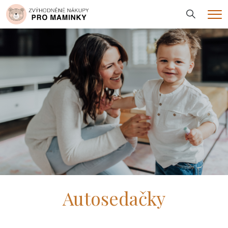
Hledání
Me
Autosedačky