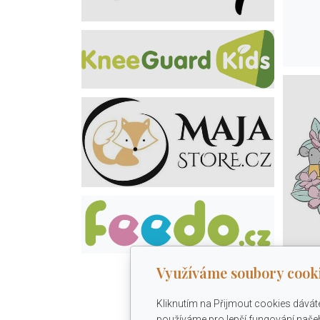
Využíváme soubory cook
Kliknutím na Přijmout cookies dávát
používáme pro lepší fungování našeh