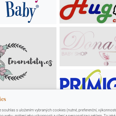
ies
e souhlas s uložením vybraných cookies (nutné, preferenční, výkonnost
o webu, měření jeho výkonnosti a cílení a personalizaci reklam. To jak