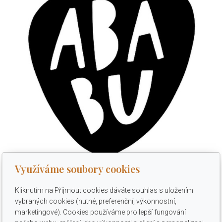
Využíváme soubory cookies
Ababu - sleva 10 %
Kliknutím na Přijmout cookies dáváte souhlas s uložením
vybraných cookies (nutné, preferenční, výkonnostní,
Sleva 10 % na vše vyjma zboží ve slevě, kategorií Výhodné
marketingové). Cookies používáme pro lepší fungování
kombinace a Dárkové poukazy. Slevový kód je ZNPM,