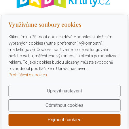
Využíváme soubory cookies
Babyknihy - sleva 15 %
Kliknutím na Přijmout cookies dáváte souhlas s uložením
Sleva 15 % na vše vyjma zboží ve slevě, slevový kód je
vybraných cookies (nutné, preferenční, výkonnostní,
ZNPM, zadejte na eshopu do pole Slevový kupón. Slevu ve
marketingové). Cookies používáme pro lepší fungování
výši 15 % můžete využít na
www.babyknihy.cz
do 31. 12.
našeho webu, měření jeho výkonnosti a cílení a personalizaci
2026.
reklam. To jaké cookies budou uloženy, můžete svobodně
rozhodnout pod tlačítkem Upravit nastavení.
Prohlášení o cookies.
Upravit nastavení
Odmítnout cookies
Přijmout cookies
© 2026 ZVÝHODNĚNÉ NÁKUPY