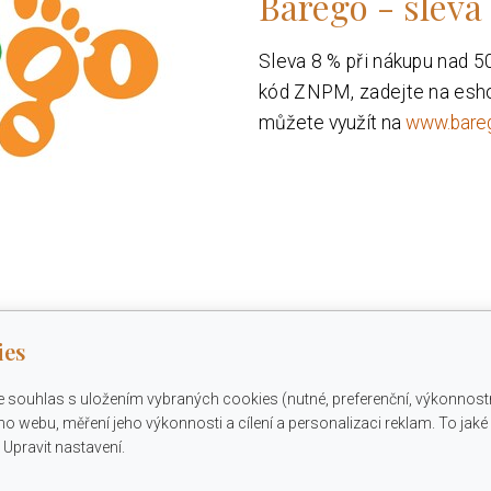
Barego - sleva
Sleva 8 % při nákupu nad 50
kód ZNPM, zadejte na esho
můžete využít na
www.bare
ies
e souhlas s uložením vybraných cookies (nutné, preferenční, výkonnost
o webu, měření jeho výkonnosti a cílení a personalizaci reklam. To jak
Upravit nastavení.