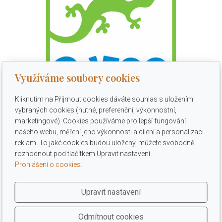
Využíváme soubory cookies
Kliknutím na Přijmout cookies dáváte souhlas s uložením
Djeco - sleva 15 %
vybraných cookies (nutné, preferenční, výkonnostní,
marketingové). Cookies používáme pro lepší fungování
Sleva 15 % na vše vyjma zboží ve slevě, slevový kód je
našeho webu, měření jeho výkonnosti a cílení a personalizaci
ZNPM, zadejte na eshopu do pole Slevový kupón. Slevu ve
reklam. To jaké cookies budou uloženy, můžete svobodně
výši 15 % můžete využít na
www.babyknihy.cz
do 31. 12.
rozhodnout pod tlačítkem Upravit nastavení.
2026.
Prohlášení o cookies.
Upravit nastavení
Odmítnout cookies