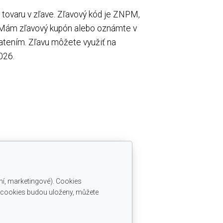
tovaru v zľave. Zľavový kód je ZNPM,
 Mám zľavový kupón alebo oznámte v
latením. Zľavu môžete využiť na
026.
ní, marketingové). Cookies
é cookies budou uloženy, můžete