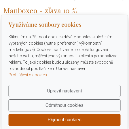
Manboxeo - zľava 10 %
Zľava 10 % na originálne darčeky pre mužov a ženy, debny s
Využíváme soubory cookies
páčidlom. Zľavový kód je ZNPM, zadajte na eshope do poľa
Mám zľavový kód. Zľavu vo výške 10 % môžete využiť na
Kliknutím na Přijmout cookies dáváte souhlas s uložením
www.manboxeo.sk
do 31. 12. 2026.
vybraných cookies (nutné, preferenční, výkonnostní,
marketingové). Cookies používáme pro lepší fungování
našeho webu, měření jeho výkonnosti a cílení a personalizaci
reklam. To jaké cookies budou uloženy, můžete svobodně
rozhodnout pod tlačítkem Upravit nastavení.
Prohlášení o cookies.
Upravit nastavení
Odmítnout cookies
Přijmout cookies
© 2026 ZVÝHODNĚNÉ NÁKUPY