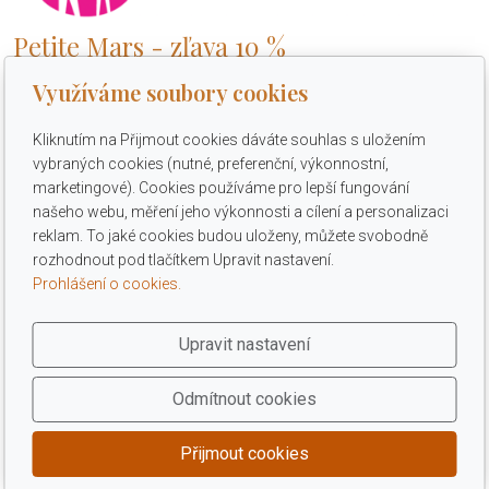
Petite Mars - zľava 10 %
Využíváme soubory cookies
Zľava 10 % na značku Petite&Mars vrátane tovaru v zľave.
Zľavový kód je ZNPMSK, zadajte na eshope v košíku do
Kliknutím na Přijmout cookies dáváte souhlas s uložením
poľa Zľavový kód. Zľava platí iba na eshope, možnosť
vybraných cookies (nutné, preferenční, výkonnostní,
osobného vyzdvihnutia. Zľavu vo výške 10 % môžete využiť
marketingové). Cookies používáme pro lepší fungování
na
www.feedo.sk
do 31. 1. 2025. O ďalšej platnosti zľavy
našeho webu, měření jeho výkonnosti a cílení a personalizaci
vás budeme informovať.
reklam. To jaké cookies budou uloženy, můžete svobodně
rozhodnout pod tlačítkem Upravit nastavení.
Prohlášení o cookies.
Upravit nastavení
Odmítnout cookies
Přijmout cookies
© 2026 ZVÝHODNĚNÉ NÁKUPY